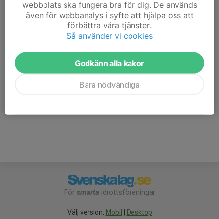
webbplats ska fungera bra för dig. De används
även för webbanalys i syfte att hjälpa oss att
förbättra våra tjänster.
Måndagsgruppen
Så använder vi cookies
Godkänn alla kakor
Pensionärsskyttet
Bara nödvändiga
Skyttekommittén
För
smarta
idrottsföreningar
Välj version:
Mobil
|
Desktop