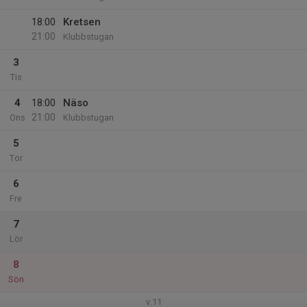
18:00
Kretsen
21:00
Klubbstugan
3
Tis
4
18:00
Näso
21:00
Ons
Klubbstugan
5
Tor
6
Fre
7
Lör
8
Sön
v.11