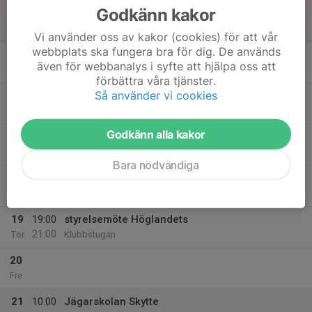
Sön
Godkänn kakor
v.12
Vi använder oss av kakor (cookies) för att vår
webbplats ska fungera bra för dig. De används
16
08:00
Måndagsgruppen
även för webbanalys i syfte att hjälpa oss att
11:00
Mån
Klubbstugan
förbättra våra tjänster.
Så använder vi cookies
18:00
Jägarexamen teoriprov
21:00
Klubbstugan
Godkänn alla kakor
17
Tis
Bara nödvändiga
18
19:00
NÄSV
21:00
Ons
Klubbstugan
19
19:00
styrelsemöte Höglandets
21:00
Tor
Klubbstugan
20
Fre
21
10:00
Jägarskolan Skytte