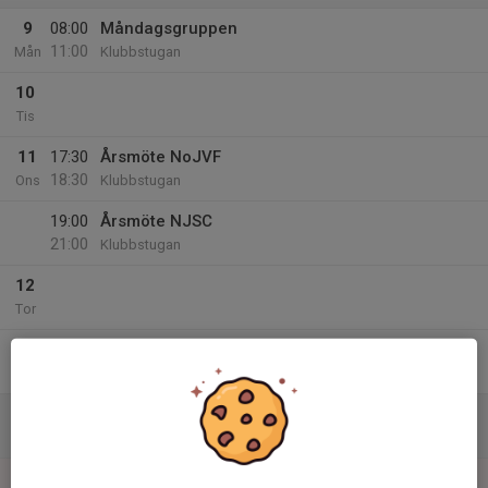
9
08:00
Måndagsgruppen
11:00
Mån
Klubbstugan
10
Tis
11
17:30
Årsmöte NoJVF
18:30
Ons
Klubbstugan
19:00
Årsmöte NJSC
21:00
Klubbstugan
12
Tor
13
Fre
14
Lör
15