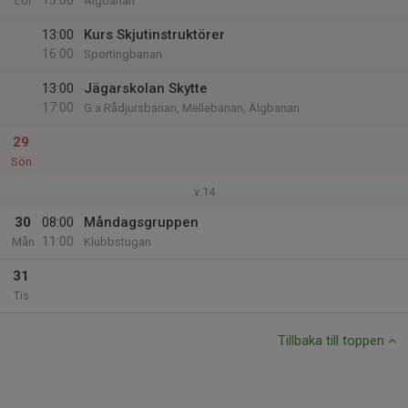
13:00
Lör
Älgbanan
13:00
Kurs Skjutinstruktörer
16:00
Sportingbanan
13:00
Jägarskolan Skytte
17:00
G:a Rådjursbanan, Mellebanan, Älgbanan
29
Sön
v.14
30
08:00
Måndagsgruppen
11:00
Mån
Klubbstugan
31
Tis
Tillbaka till toppen