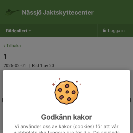
Nässjö Jaktskyttecenter
Logga in
Bildgalleri
Tillbaka
1
2025-02-01
|
Bild
1
av 20
Godkänn kakor
Vi använder oss av kakor (cookies) för att vår
webbplats ska fungera bra för dig. De används