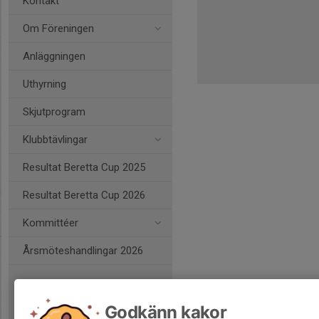
Kontakt
Om Föreningen
Anläggningen
Uthyrning
Skjutprogram
Klubbtävlingar
Resultat Beretta Cup 2025
Resultat Beretta Cup 2026
Kommittéer
Årsmöteshandlingar 2026
Godkänn kakor