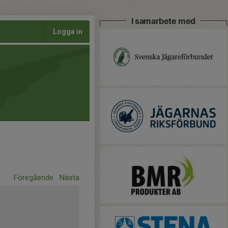
I samarbete med
Logga in
Föregående
Nästa