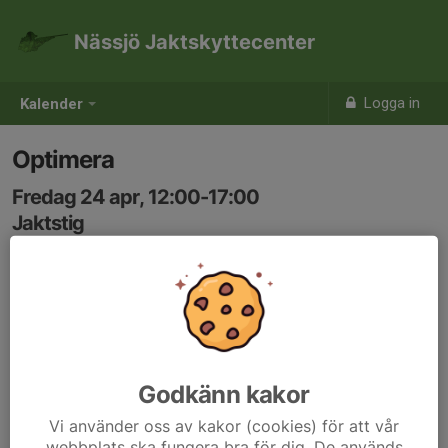
Nässjö Jaktskyttecenter
Logga in
Kalender
Optimera
Fredag 24 apr, 12:00-17:00
Jaktstig
Samling: 12:00, Klubbstugan
Godkänn kakor
Vi använder oss av kakor (cookies) för att vår
webbplats ska fungera bra för dig. De används