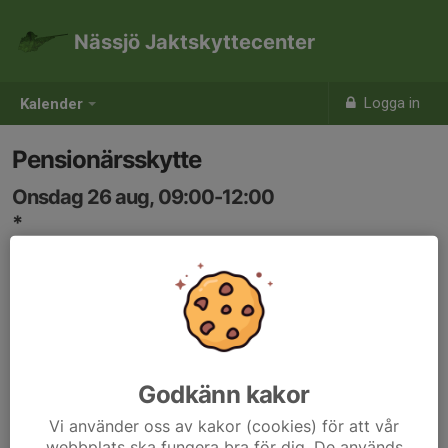
Nässjö Jaktskyttecenter
Logga in
Kalender
Pensionärsskytte
Onsdag 26 aug, 09:00-12:00
*
Samling: 09:00
Godkänn kakor
Vi använder oss av kakor (cookies) för att vår
webbplats ska fungera bra för dig. De används