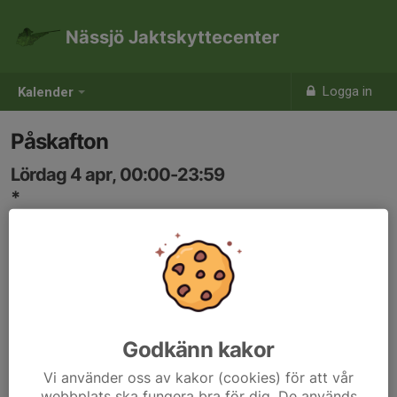
Nässjö Jaktskyttecenter
Logga in
Kalender
Påskafton
Lördag 4 apr, 00:00-23:59
*
Samling: 00:00
Godkänn kakor
Vi använder oss av kakor (cookies) för att vår
webbplats ska fungera bra för dig. De används