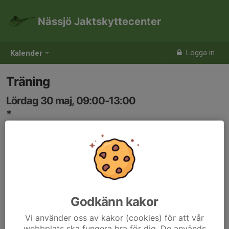
Nässjö Jaktskyttecenter
Logga in
Kalender
Träning
Lördag 30 maj, 09:00-13:00
*
Samling: 09:00
Godkänn kakor
Vi använder oss av kakor (cookies) för att vår
webbplats ska fungera bra för dig. De används