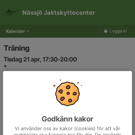
Nässjö Jaktskyttecenter
Logga in
Kalender
Träning
Tisdag 21 apr, 17:30-20:00
*
Samling: 17:30
Godkänn kakor
Vi använder oss av kakor (cookies) för att vår
webbplats ska fungera bra för dig. De används