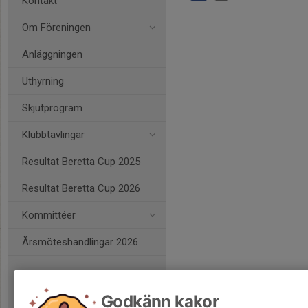
Kontakt
Om Föreningen
Anläggningen
Uthyrning
Skjutprogram
Klubbtävlingar
Resultat Beretta Cup 2025
Resultat Beretta Cup 2026
Kommittéer
Årsmöteshandlingar 2026
Godkänn kakor