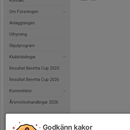
Kontakt
Om Föreningen
Anläggningen
Uthyrning
Skjutprogram
Klubbtävlingar
Resultat Beretta Cup 2025
Resultat Beretta Cup 2026
Kommittéer
Årsmöteshandlingar 2026
Godkänn kakor